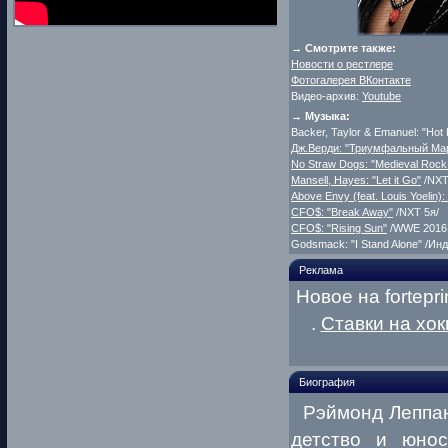
→ Смотрите также:
Новости о рестлере
Фотогалерея ВКонтакте
Видео-архив:
Youtube
→ Музыка:
Backer, Taylor & Emanuel: "Hot
Дж.Верди: "Триумфальный Ма
No Straw Dogs: "Medieval Rock
Mansell, Hayes: "Let it Go"
/NXT
Above Envy (feat. Louis Yoelin)
CFO$: "Break Away"
/NXT 5я/
CFO$: "Rising Sun"
/WWE 2016, 
Godsmack: "I Stand Alone" /Инд
Реклама
Новое на fortepri
.
Ставки на хок
Биография
Рэймонд Леппан 
детство и юнос