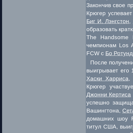
Закончив свое п
Крюгер успевает
Биг И. Лэнгстон
,
образовать крат
The Handsome 
чемпионам Los A
FCW с
Бо Ротун
После получения
выигрывает его 
Хаски Харриса
Крюгер участву
Джонни Кертиса
успешно защища
Вашингтона,
Сет
домашних шоу R
титул США, выи