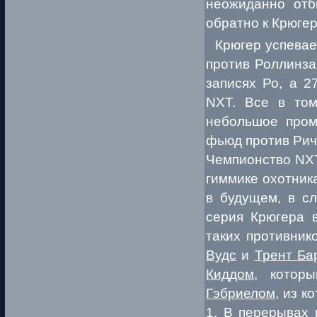
неожиданно от
обратно к Крюгер
Крюгер успевает
против Роллинза
записях Ро, а 2
NXT. Все в том
небольшое про
фьюд против Рич
Чемпионство NXT
гиммике охотник
в будущем, в сл
серия Крюгера в
таких противник
Вудс
и
Трент Ба
Киддом
, котор
Гэбриелом
, из к
1. В перерывах