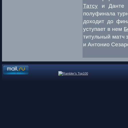
Татсу
и Данте 
полуфинала турн
доходит до фин
уступает в нем
Б
титульный матч 
и Антонио Сезаро