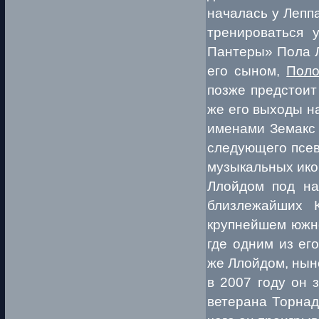
началась у Леппа
тренироваться 
Пантеры» Пола Л
его сыном,
Пол
позже предстоит
же его выходы н
именами Земакс 
следующего псев
музыкальных ико
Ллойдом под на
близлежайших 
крупнейшем южно
где одним из ег
же Ллойдом, нын
в 2007 году он 
ветерана Торнад