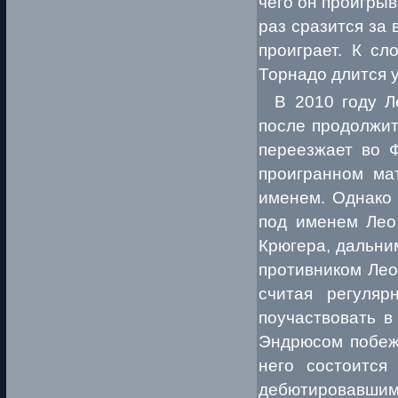
чего он проигрыв
раз сразится за 
проиграет. К сл
Торнадо длится у
В 2010 году Ле
после продолжит
переезжает во Ф
проигранном ма
именем. Однако 
под именем Лео
Крюгера, дальни
противником Ле
считая регуля
поучаствовать в
Эндрюсом побеж
него состоитс
дебютировавшим