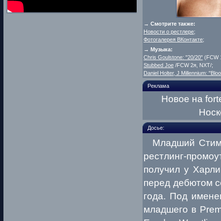
→ Смотрите также:
Новости о рестлере
;
Фотогалерея ВКонтакте
;
→ Музыка:
Chris Goulstone: "20/20"
(FCW 1
Stubbed Joe
/FCW 2я, NXT/;
Daniel Holter, J Millennium: "Bl
Реклама
Новое на fort
Носк
Досье:
Младший Стимбо
рестлинг-промо
получил у Харли
перед дебютом с
года. Под имен
младшего в Prem