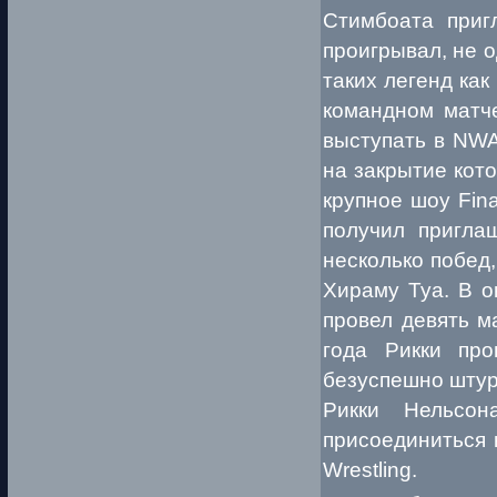
Стимбоата приг
проигрывал, не о
таких легенд как
командном матч
выступать в NWA 
на закрытие кот
крупное шоу Fina
получил пригла
несколько побед
Хираму Туа. В о
провел девять м
года Рикки про
безуспешно штур
Рикки Нельсо
присоединиться 
Wrestling.