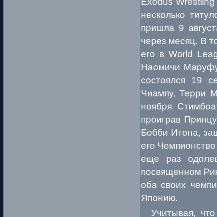
Exodus Wrestling
несколько титул
пришла 9 август
через месяц. В т
его в World Lea
Наомичи Маруфу
состоялся 19 с
Чиампу, Терри М
ноября Стимбоат
проиграв Принцу
Бобби Итона, за
его Чемпионство
еще раз одолев
посвященном Рик
оба своих чемпи
Японию.
Учитывая, что 