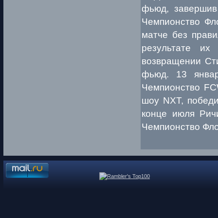
фьюд, завершив
Чемпионство Фл
матче без прави
результате их
возвращении Сти
фьюд. 13 янва
Чемпионство FC
шоу NXT, победи
конце июля Ричи
Чемпионство Фло