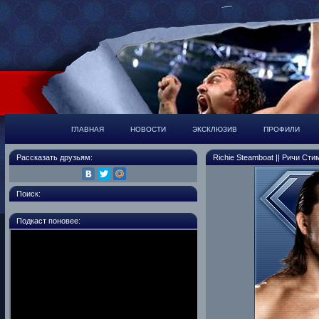
ГЛАВНАЯ
НОВОСТИ
ЭКСКЛЮЗИВ
ПРОФИЛИ
Рассказать друзьям:
Richie Steamboat || Ричи Сти
Поиск:
Подкаст поновее: