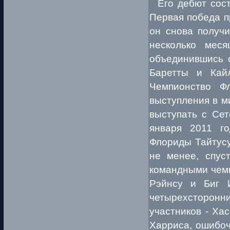
Его дебют состо
Первая победа п
он снова получи
несколько мес
объединившись 
Баретты и Кай
Чемпионство Ф
выступления в м
выступать с Сет
января 2011 г
Флориды Тайтусу
не менее, спус
командными чемп
Рэйнсу и Биг 
четырехсторонни
участников - Ха
Харриса, ошибоч