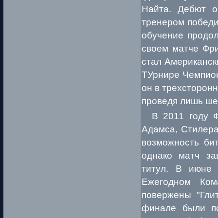
Найта. Дебют о
тренером победи
обучение продол
своем матче Фри
стал Американск
ТУрнире Чемпион
он в трехсторон
проведя лишь шес
В 2011 году Ф
Адамса, Стилера
возможность бит
однако матч за
титул. В июне
Ежегодном Ко
повержены "Гли
финале были п