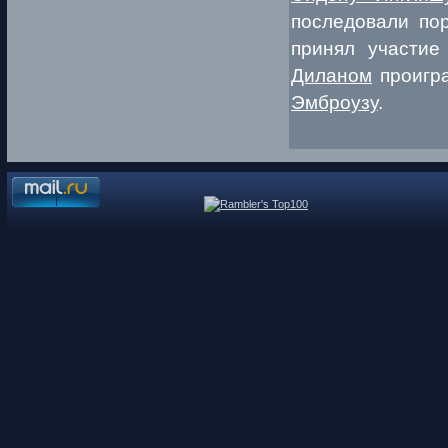
последовали по
принял участие
Диланом
проигра
Эмброузу
.