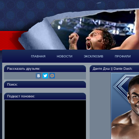
ГЛАВНАЯ
НОВОСТИ
ЭКСКЛЮЗИВ
ПРОФИЛИ
Рассказать друзьям:
Данте Дэш || Dante Dash:
Поиск:
Подкаст поновее: