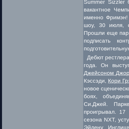
Summer Sizzler 
вакантное Чемп
именно Фримэн! 
шоу, 30 июля, 
Прошли еще пара
подписать ко
подготовительну
Дебют рестлера 
года. Он высту
Джейсоном Джо
Кэссэди,
Кори Гр
новое сценическ
боях, объедин
Си.Джей. Парк
проигрывал. 17 
сезона NXT, уст
Эйдену Инглиш