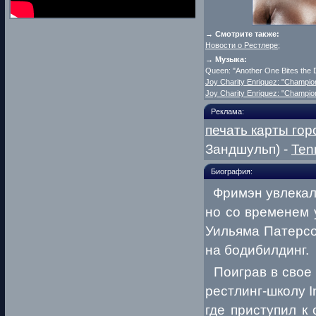
→ Смотрите также:
Новости о Рестлере
;
→ Музыка:
Queen: "Another One Bites the D
Joy Charity Enriquez: "Champio
Joy Charity Enriquez: "Champio
Реклама:
печать карты гор
Зандшульп) -
Ten
Биография:
Фримэн увлекалс
но со временем 
Уильяма Патерсо
на бодибилдинг.
Поиграв в свое 
рестлинг-школу I
где приступил к