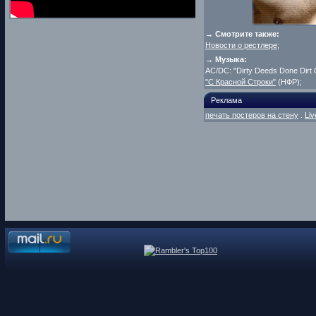
→ Смотрите также:
Новости о рестлере
;
→ Музыка:
AC/DC: "Dirty Deeds Done Dirt
"С Красной Строки"
(НФР);
Реклама
печать постеров на стену
.
Liv