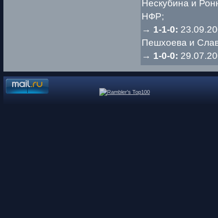
Нескубина и Рон
НФР;
→
1-1-0:
23.09.2
Пешхоева и Слав
→
1-0-0:
29.07.2