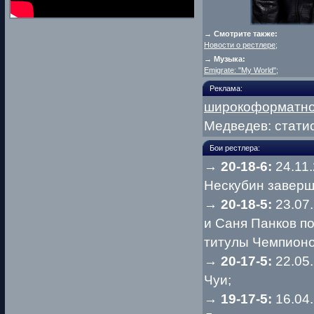
→ Смотрите также:
Новости о рестлере
;
→ Музыка:
Emigrate: "My World"
;
Реклама:
широкоформатно
Медведев: статис
Бои рестлера:
→
20-18-6:
24.11
Нескубин заверши
→
20-18-5:
23.07
и Саня Панков п
титулы Чемпионо
→
20-17-5:
22.05
Чуи;
→
19-17-5:
16.04