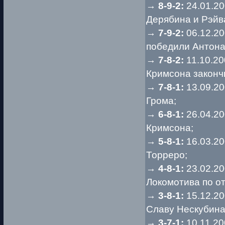
→
8-9-2:
24.01.2
Дерябина и Рэйв
→
7-9-2:
06.12.2
победили Антона
→
7-8-2:
11.10.20
Кримсона законч
→
7-8-1:
13.09.2
Грома;
→
6-8-1:
26.04.2
Кримсона;
→
5-8-1:
16.03.2
Торреро;
→
4-8-1:
23.02.2
Локомотива по от
→
3-8-1:
15.12.2
Славу Нескубина
→
3-7-1:
10.11.20