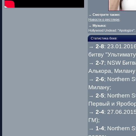
→ Смотрите также:
Новости о рестлере
;
→ Музыка:
Hollywood Undead: "Apologize";
Статистика боев:
→
2-8
: 23.01.20
битву "Ультимату
→
2-7
; NSW Битв
Алькора, Милану
→
2-6
; Northern 
Милану;
→
2-5
; Northern 
Первый и Яробор
→
2-4
: 27.06.20
ГМ);
→
1-4
; Northern 