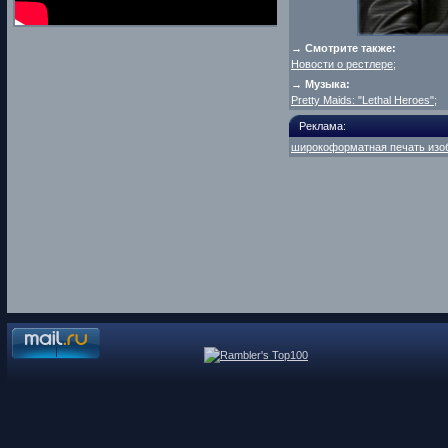
→ Смотрите также:
Новости о рестлере
;
→ Музыка:
Pretty Maids: "Lethal Heroes"
;
Реклама:
широкоформатная печать изо