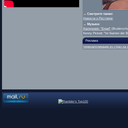
→ Смотрите также:
Новости о Рестлере
;
→
Музыка:
Rammstein: "Engel"
(Bruderscha
Kenny Pickett: "Im Namen der B
Реклама
термоаппликации из страз на 