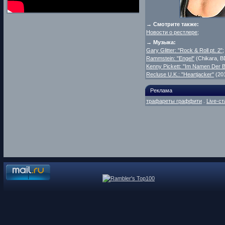
→ Смотрите также:
Новости о рестлере
;
→ Музыка:
Gary Glitter: "Rock & Roll pt. 2"
;
Rammstein: "Engel"
(Chikara, B
Kenny Pickett: "Im Namen Der B
Recluse U.K.: "Heartjacker"
(201
Реклама
трафареты граффити
.
Live-ст