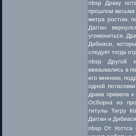
nbsp Драку ост
прошлом весьма 
метра ростом, п
Дагган вернул
угомониться. Др
Дибиаси, которы
следует тогда от
nbsp Другой и
ввязывались в по
его мнению, под
одной потасовки
драка привела к
Осборна из про
титулы Тигру К
Дагган и Дибиаси
nbsp От Уоттса 