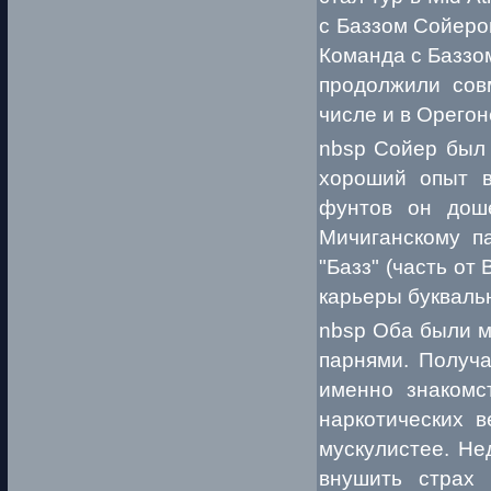
с Баззом Сойеро
Команда с Баззом
продолжили сов
числе и в Орегон
nbsp Сойер был 
хороший опыт в
фунтов он дош
Мичиганскому п
"Базз" (часть от
карьеры букваль
nbsp Оба были м
парнями. Получа
именно знакомс
наркотических в
мускулистее. Не
внушить страх 