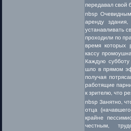
передавал свой б
nbsp Очевидным 
аренду здания,
устанавливать с
проходили по пр
время которых 
кассу промоушна
Каждую субботу
шло в прямом эф
получая потряса
работящие парни
к зрителю, что р
nbsp Занятно, ч
отца (начавшег
крайне пессими
честным, тру