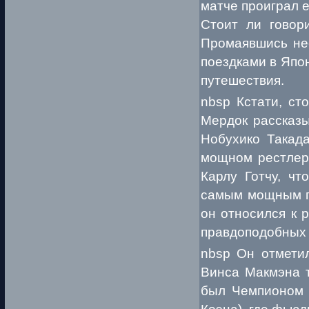
матче проиграл 
Стоит ли говор
Промаявшись не
поездками в Япо
путешествия.
nbsp Кстати, ст
Мердок рассказы
Нобухико Такад
мощном рестлере
Карлу Готчу, чт
самым мощным па
он относился к 
правдоподобных 
nbsp Он отметил
Винса Макмэна т
был Чемпионом 