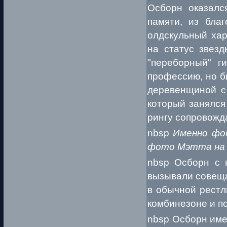
Осборн оказался
памяти, из бла
олдскульный хар
на статус звезд
"переборный" г
профессию, но б
деревенщиной с 
который занялся
рингу сопровожд
nbsp
Именно фо
фото Мэтта на V
nbsp Осборн с 
вызывали совеща
в обычной рестл
комбинезоне и п
nbsp Осборн име