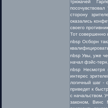
трюкачей Гар
посочувствовал 
сторону зрите
оказались конфе
своего противник
Тот совершенно 
nbsp Осборн так
квалифицироватьс
nbsp Увы, уже ч
начал фэйс-терн,
nbsp Несмотря 
интерес зрителе
логичный шаг - 
приведет к быст
с начальством. 
законом, Винс 