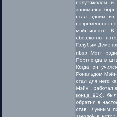
полутяжелом и 
занимался борь
стал одним из
современного про
мэйн-ивенте. В
абсолютно пот
Голубым Демоном
nbsp Мэтт роди
Портленда в шта
Когда он училс
Рональдом Мэйно
стал для него к
Мэйн", работал 
конца 90х
), бы
обратил в насто
став "Лунным п
звездой в истор