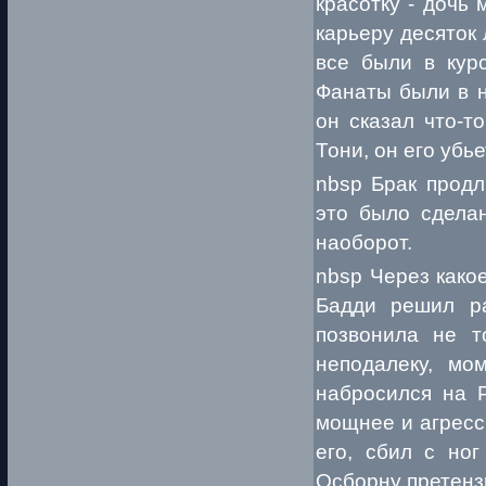
красотку - дочь
карьеру десяток 
все были в курс
Фанаты были в н
он сказал что-т
Тони, он его убье
nbsp Брак продл
это было сдела
наоборот.
nbsp Через како
Бадди решил ра
позвонила не т
неподалеку, мо
набросился на Р
мощнее и агресс
его, сбил с ног
Осборну претензи