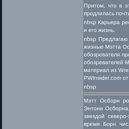
Притом, что в э
продлилась почти
nbsp Карьера ре
и его жизнь.
nbsp Предлагаю 
жизнью Мэтта Ос
обозревателя пр
обозревателей М
материал из Wres
PWInsider.com от
nbsp
Мэтт Осборн ро
Энтони Осборна,
звездой северо-
время Борн чис