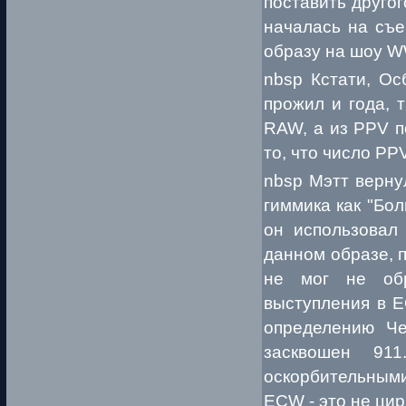
поставить друго
началась на съе
образу на шоу W
nbsp Кстати, Ос
прожил и года, 
RAW, а из PPV п
то, что число PP
nbsp Мэтт верну
гиммика как "Бол
он использовал
данном образе, 
не мог не об
выступления в E
определению Ч
засквошен 91
оскорбительными
ECW - это не цир