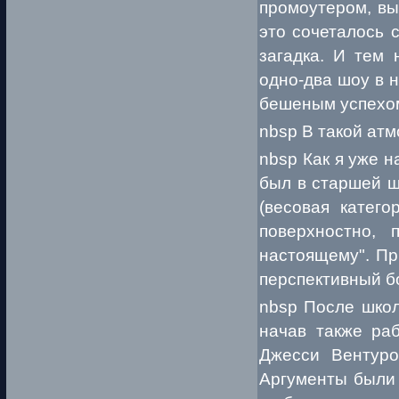
промоутером, вы
это сочеталось 
загадка. И тем 
одно-два шоу в 
бешеным успехо
nbsp В такой ат
nbsp Как я уже н
был в старшей ш
(весовая катего
поверхностно, 
настоящему". Пр
перспективный бо
nbsp После школы
начав также раб
Джесси Вентуро
Аргументы были 