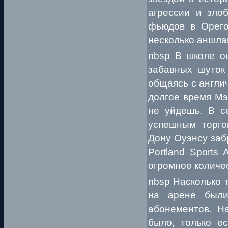
агрессии и зло
фьюдов в Орего
несколько аншлаг
nbsp В школе о
забавных шуток 
общаясь с англи
долгое время Мэ
не уйдешь. В с
успешным торго
Дону Оуэнсу заб
Portland Sports
огромное количе
nbsp Насколько 
на арене были
абонементов. Н
было, только е