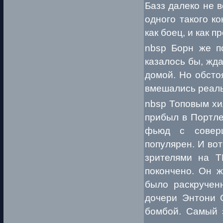
Базз далеко не в
одного такого ко
как боец, и как п
nbsp Борн же п
казалось бы, жд
домой. Но обсто
вмешались реаль
nbsp Топовым хи
прибыл в Портле
фьюд с совер
популярен. И во
зрителями на Т
покончено. Он ж
было раскручен
дочери Энтони 
бомбой. Самый 