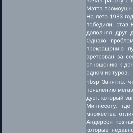
начал работу с 
Мэтта промоушн 
На лето 1983 го
победили, став
дополнял друг д
Однако пробле
прекращению п
аретсован за се
отношению к доч
одном из туров.
nbsp Занятно, ч
появлению мегаз
дуэт, который з
Миннесоту, гд
множества отлич
Андерсон позна
которые недавно