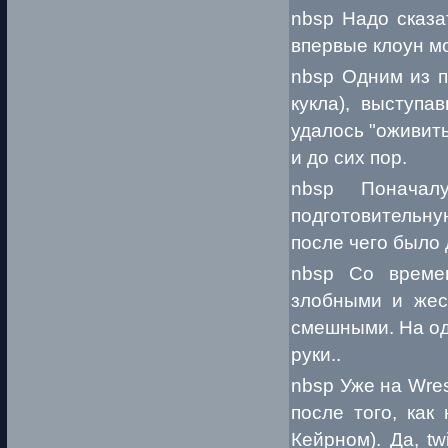
nbsp Надо сказа
впервые клоун мо
nbsp Одним из п
кукла), выступа
удалось "оживить
и до сих пор.
nbsp Поначал
подготовительну
после чего было 
nbsp Со времен
злобными и жес
смешными. На од
руки..
nbsp Уже на Wres
после того, как
Кейрном). Да, t