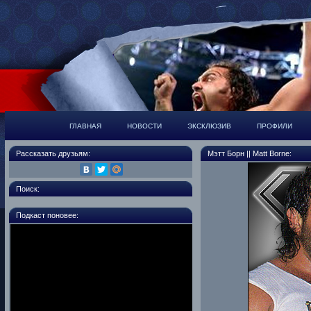
ГЛАВНАЯ
НОВОСТИ
ЭКСКЛЮЗИВ
ПРОФИЛИ
Рассказать друзьям:
Мэтт Борн || Matt Borne:
Поиск:
Подкаст поновее: