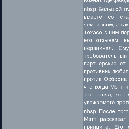
Коэна), где фьюд
nbsp Большой пу
вместе со ст
чемпионом, а так
Техасе с ним пе
его отзывам, в
нервничал. Ем
требовательный
партнерские отн
противник любит 
против Осборна 
что когда Мэтт 
тот понял, что
уважаемого прот
nbsp После того
Мэтт рассказал
принципе. Его 