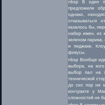
nbsp В один п
предложили обр
однако, находя
отказываться о
казалось бы, пе
набор имен, из 
зеленом парика, 
и пиджаке. Кло
фокусы.
nbsp Вообще иде
выбора, на кого
выбор пал на 
технической сто
до сих пор не м
контракте у Ма
сложностей не б
nbsp В самом на