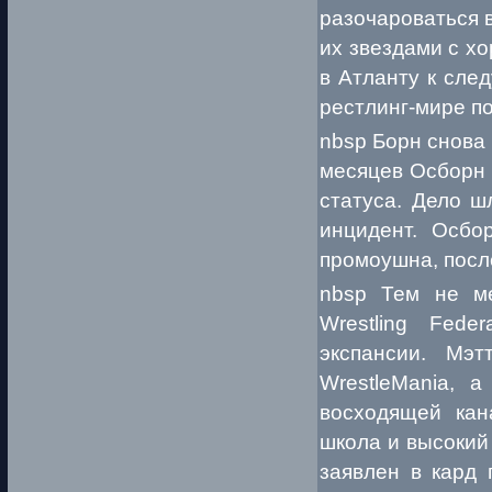
разочароваться 
их звездами с х
в Атланту к сле
рестлинг-мире п
nbsp Борн снова 
месяцев Осборн 
статуса. Дело ш
инцидент. Осбо
промоушна, посл
nbsp Тем не ме
Wrestling Fede
экспансии. Мэ
WrestleMania, 
восходящей кан
школа и высокий
заявлен в кард 