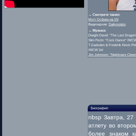
→ Смотрите также:
Мэтт Осборн на VS
Видеоархив:
Dailymotion
→ Музыка:
Dwight David: "The Last Drago
Slim Pezin: "Cock Dance" /WCW
T.Gadsden & Frederik Kinck-Pete
/WCW 2я/
Jim Johnston: "Nightmare Clown
Биография:
nbsp Завтра, 27
атлету во второ
более знаком к