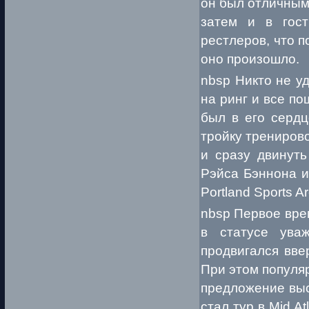
он был отличным 
затем и в гост
рестлеров, что п
оно произошло.
nbsp Никто не у
на ринг и все п
был в его сердц
тройку трениров
и сразу двинуть
Рэйса Бэннона и
Portland Sports 
nbsp Первое вре
в статусе ува
продвигался вве
При этом популяр
предложение выс
стал тур в Mid A