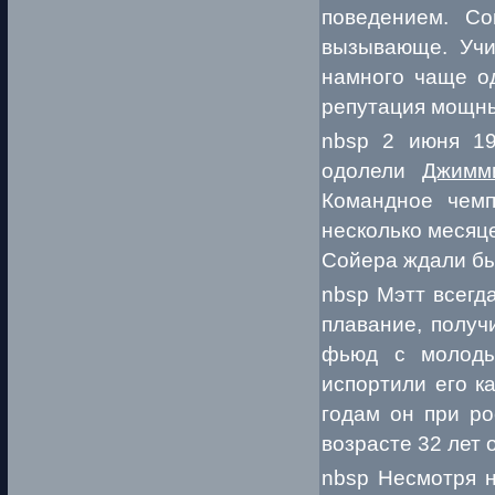
поведением. Со
вызывающе. Учи
намного чаще од
репутация мощны
nbsp 2 июня 19
одолели
Джимм
Командное чемпи
несколько месяце
Сойера ждали бы
nbsp Мэтт всегд
плавание, получ
фьюд с молоды
испортили его к
годам он при ро
возрасте 32 лет 
nbsp Несмотря н