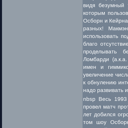
видя безумный у
которым пользов
Осборн и Кейрна 
разных! Макмэ
использовать по
благо отсутстви
проделывать б
Ломбарди (а.к.а
имен и гиммико
увеличение числ
к обнулению инт
надо развивать и
nbsp Весь 1993
провел матч про
лет добился огр
том шоу Осборн