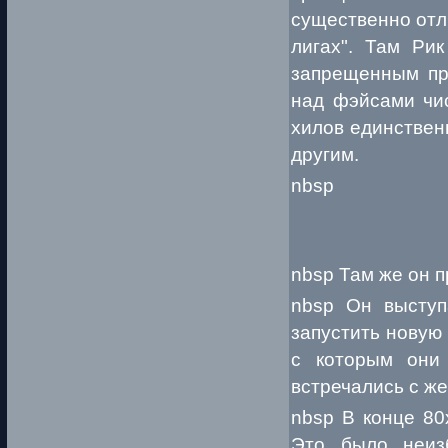
существенно отл
лигах". Там Рик
запрещенным пр
над фэйсами чи
хилов единствен
другим.
nbsp
nbsp Там же он п
nbsp Он выступ
запустить новую
с которым они
встречались с ж
nbsp В конце 80
Это было неиз