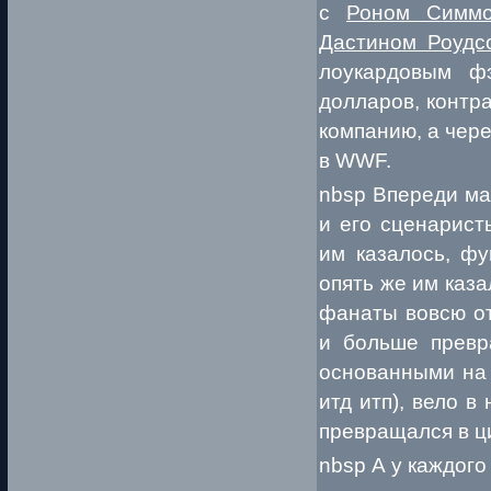
с
Роном Симмо
Дастином Роудс
лоукардовым ф
долларов, контр
компанию, а чере
в WWF.
nbsp Впереди ма
и его сценарист
им казалось, фу
опять же им каз
фанаты вовсю от
и больше превр
основанными на 
итд итп), вело 
превращался в ц
nbsp А у каждого