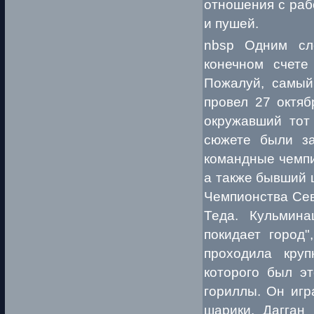
отношения с раб
и пушей.
nbsp Одним сл
конечном счете
Пожалуй, самый
провел 27 октяб
окружавший тот
сюжете были за
командные чемпи
а также бывший 
Чемпионства Сев
Теда. Кульмин
покидает город
проходила круп
которого был эт
гориллы. Он игр
шарики. Дагган