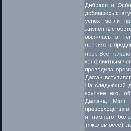
Дибиаси и Осбо
добившись стату
успех могли пр
жизненные обсто
вылилась в неп
неприязнь продл
nbsp Все начало
конфликтным чел
проводила время
Дагган вступилс
На следующий д
крупнее его, о
Даггана, Мэтт
превосходства в 
и намного бол
тяжелом весе), л