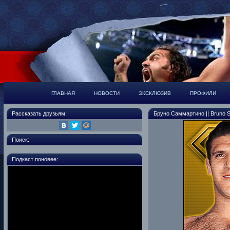
ГЛАВНАЯ
НОВОСТИ
ЭКСКЛЮЗИВ
ПРОФИЛИ
Рассказать друзьям:
Бруно Саммартино || Bruno S
Поиск:
Подкаст поновее: