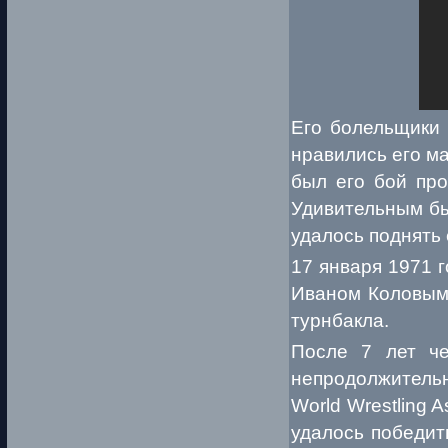
Его болельщики 
нравились его ма
был его бой про
Удивительным был
удалось поднять 
17 января 1971 
Иваном Коловым 
турнбакла.
После 7 лет че
непродолжительн
World Wrestling 
удалось победит