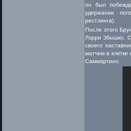
он был побежде
удержании пол
рестлинга).
После этого Бру
Лэрри Збышко. О
своего наставни
матчем в клетке
Саммартино.