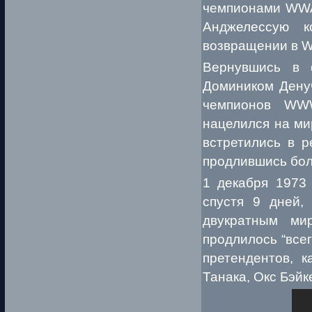
чемпионами WWA.
Анджелессую 
возвращении в 
Вернувшись в 
Домиником Дену
чемпионов WWW
нацелился на ми
встретились в р
продлившись бол
1 декабря 1973 
спустя 9 дней,
двукратным ми
продлилось “всег
претендентов, 
Танака, Окс Бэйк