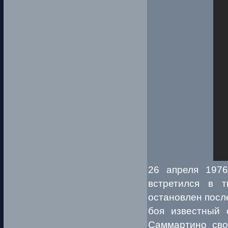
26 апреля 197
встретился в 
остановлен после
боя известный 
Саммартино сво