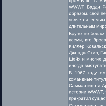
промоушн. 17 ма
WWWF Бадди Род
образом, свой пе
является самы
длительным миро
Бруно не боялся
всеми, кто брос
Киллер Ковальск
Джордж Стил, Ги
Шейх и многие д
иногда выступать
В 1967 году ем
командные титу
Саммартино и А
истории WWWF, т
прекратил сущес
Саммартино, за