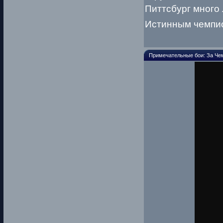
Питтсбург много 
Истинным чемпи
Примечательные бои: За Че