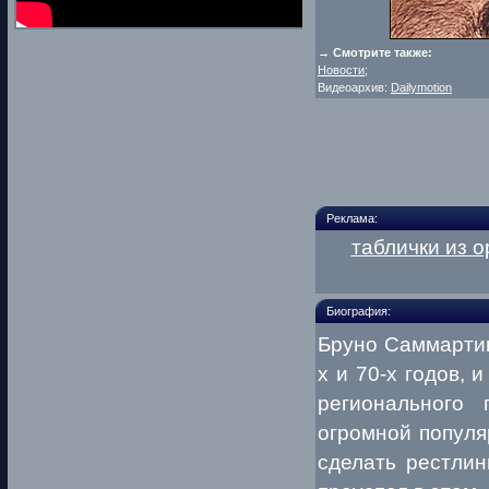
→ Смотрите также:
Новости
;
Видеоархив:
Dailymotion
Реклама:
таблички из о
Биография:
Бруно Саммартин
х и 70-х годов,
регионального
огромной популя
сделать рестли