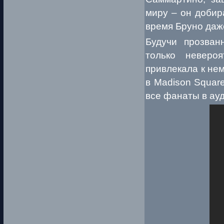
миру – он добир
время Бруно даж
Будучи прозван
только неверо
привлекала к не
в Madison Squar
все фанаты в ауд