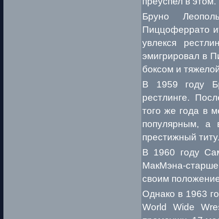
преуспел в этом.
Бруно Леопол
Пиццоферрато ит
увлекся рестли
эмигрировал в Пи
боксом и тяжелой
В 1959 году Б
рестлинге. Пос
того же года в 
популярным, а 
престижный тит
В 1960 году Са
МакМэна-старшего
своим положением
Однако в 1963 г
World Wide Wres