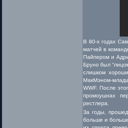
В 80-х годах Са
матчей в команд
Пайпером и Адри
Бруно был “лицо
слишком хороши
МакМэном-младш
WWF. После этог
промоушнах пер
рестлера.
За годы, проше
больше и больше
из спорта превр