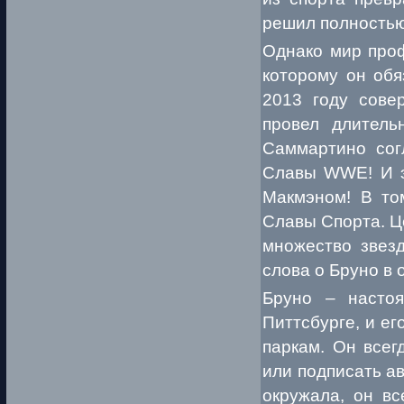
решил полностью
Однако мир проф
которому он обя
2013 году сове
провел длитель
Саммартино сог
Славы WWE! И э
Макмэном! В то
Славы Спорта. Ц
множество звезд
слова о Бруно в
Бруно – насто
Питтсбурге, и е
паркам. Он всег
или подписать ав
окружала, он вс