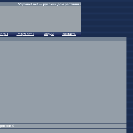
роков:
4