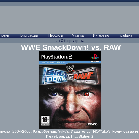
..:: Обзор игр ::..
WWE SmackDown! vs. RAW
пуска:
2004/2005,
Разработчик:
Yuke's,
Издатель:
THQ/Yuke's,
Количество иг
Платформы:
PlayStation 2;