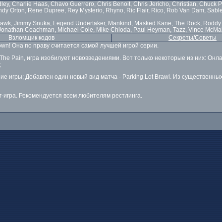
dley, Charlie Haas, Chavo Guerrero, Chris Benoit, Chris Jericho, Christian, Chuck
ndy Orton, Rene Dupree, Rey Mysterio, Rhyno, Ric Flair, Rico, Rob Van Dam, Sable, 
, Hawk, Jimmy Snuka, Legend Undertaker, Mankind, Masked Kane, The Rock, Roddy 
ss, Jonathan Coachman, Michael Cole, Mike Chioda, Paul Heyman, Tazz, Vince McMa
Взломщик кодов
Секреты/Советы
n! Она по праву считается самой лучшей игрой серии.
he Pain, игра изобилует нововведениями. Вот только некоторые из них: Онл
;
 игры; Добавлен один новый вид матча - Parking Lot Brawl. Из существенных 
-игра. Рекомендуется всем любителям рестлинга.