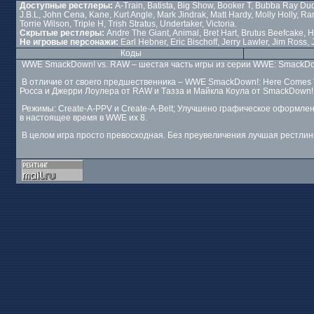
Доступные рестлеры:
A-Train, Batista, Big Show, Booker T, Bubba Ray Du
J.B.L, John Cena, Kane, Kurt Angle, Mark Jindrak, Matt Hardy, Molly Holly, Ra
Torrie Wilson, Triple H, Trish Stratus, Undertaker, Victoria.
Скрытые рестлеры:
Andre The Giant, Animal, Bret Hart, Brutus Beefcake
Не игровые персонажи:
Earl Hebner, Eric Bischoff, Jerry Lawler, Jim Ro
Коды
WWE SmackDown! vs. RAW – шестая часть игры из серии WWE: SmackDow
В отличие от своего предшественника – WWE SmackDown!: Here Comes T
Росса и Джерри Лоулера от RAW и Тaзза и Майкла Коула от SmackDown!
Режимы: Create-A-PPV и Create-A-Belt; Улучшено графическое оформление
в настоящее время в WWE их 8.
В целом игра просто превосходная. Без преувеличения лучшая рестлинг