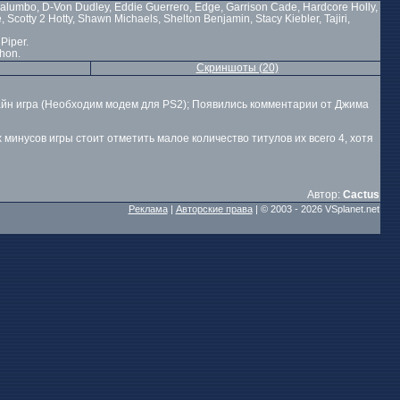
 Palumbo, D-Von Dudley, Eddie Guerrero, Edge, Garrison Cade, Hardcore Holly,
Scotty 2 Hotty, Shawn Michaels, Shelton Benjamin, Stacy Kiebler, Tajiri,
Piper.
hon.
Скриншоты (20)
айн игра (Необходим модем для PS2); Появились комментарии от Джима
минусов игры стоит отметить малое количество титулов их всего 4, хотя
Автор:
Cactus
Реклама
|
Авторские права
| © 2003 -
2026 VSplanet.net