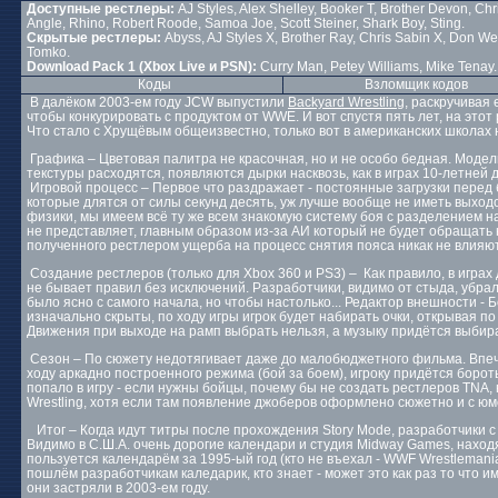
Доступные рестлеры:
AJ Styles, Alex Shelley, Booker T, Brother Devon, Ch
Angle, Rhino, Robert Roode, Samoa Joe, Scott Steiner, Shark Boy, Sting.
Скрытые рестлеры:
Abyss, AJ Styles X, Brother Ray, Chris Sabin X, Don West
Tomko.
Download Pack 1 (Xbox Live и PSN):
Curry Man, Petey Williams, Mike Tenay.
Коды
Взломщик кодов
В далёком 2003-ем году JCW выпустили
Backyard Wrestling
, раскручивая
чтобы конкурировать с продуктом от WWE. И вот спустя пять лет, на этот
Что стало с Хрущёвым общеизвестно, только вот в американских школах 
Графика – Цветовая палитра не красочная, но и не особо бедная. Модел
текстуры расходятся, появляются дырки насквозь, как в играх 10-летней 
Игровой процесс – Первое что раздражает - постоянные загрузки перед б
которые длятся от силы секунд десять, уж лучше вообще не иметь выход
физики, мы имеем всё ту же всем знакомую систему боя с разделением на 
не представляет, главным образом из-за АИ который не будет обращать н
полученного рестлером ущерба на процесс снятия пояса никак не влияют
Создание рестлеров (только для Xbox 360 и PS3) – Как правило, в играх
не бывает правил без исключений. Разработчики, видимо от стыда, убрали
было ясно с самого начала, но чтобы настолько... Редактор внешности - Б
изначально скрыты, по ходу игры игрок будет набирать очки, открывая по
Движения при выходе на рамп выбрать нельзя, а музыку придётся выбира
Сезон – По сюжету недотягивает даже до малобюджетного фильма. Впечат
ходу аркадно построенного режима (бой за боем), игроку придётся боро
попало в игру - если нужны бойцы, почему бы не создать рестлеров TNA,
Wrestling, хотя если там появление джоберов оформлено сюжетно и с юмор
Итог – Когда идут титры после прохождения Story Mode, разработчики с 
Видимо в С.Ш.А. очень дорогие календари и студия Midway Games, наход
пользуется календарём за 1995-ый год (кто не въехал - WWF Wrestlemania
пошлём разработчикам каледарик, кто знает - может это как раз то что и
они застряли в 2003-ем году.