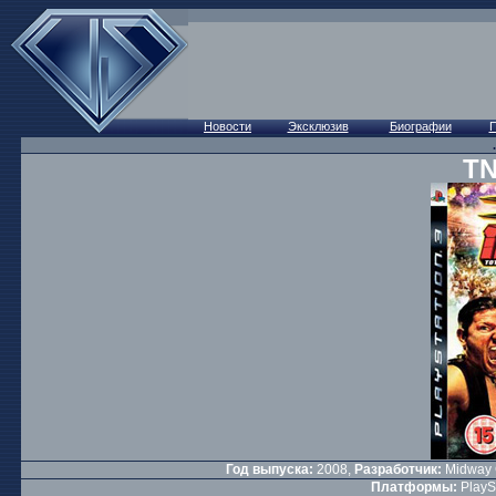
TN
Год выпуска:
2008,
Разработчик:
Midway
Платформы:
PlaySt